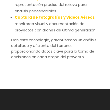
Fotogrametría y
Drones
Fotogrametría de Alta Precisión
,
captura y
procesamiento de imágenes aéreas para
levantamientos detallados.
Generación de Ortofotos
,
imágenes
georreferenciadas de alta resolución para
cartografía y estudios técnicos.
Modelos Digitales de Elevación (MDE)
,
representación precisa del relieve para
análisis geoespaciales.
Captura de Fotografías y Videos Aéreos
,
monitoreo visual y documentación de
proyectos con drones de última generación.
Con esta tecnología, garantizamos un análisis