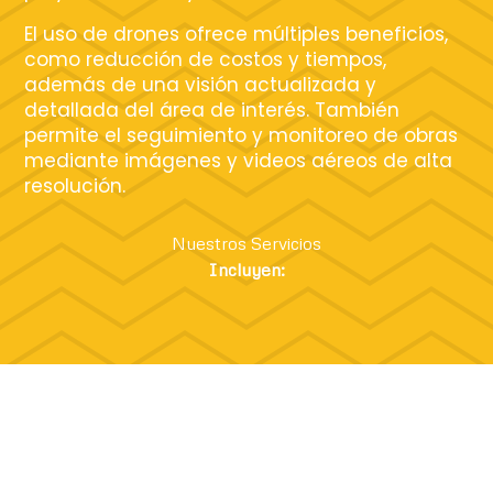
El uso de drones ofrece múltiples beneficios,
como reducción de costos y tiempos,
además de una visión actualizada y
detallada del área de interés. También
permite el seguimiento y monitoreo de obras
mediante imágenes y videos aéreos de alta
resolución.
Nuestros Servicios
Incluyen: