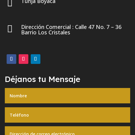
3133943030 – 3123844781

ingenieria.piv@gmail.com

Tunja Boyacá

Dirección Comercial : Calle 47 No. 7 – 36

Barrio Los Cristales